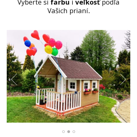
Vyberte si
farbu
i
veľkosť
podľa
Vašich prianí.