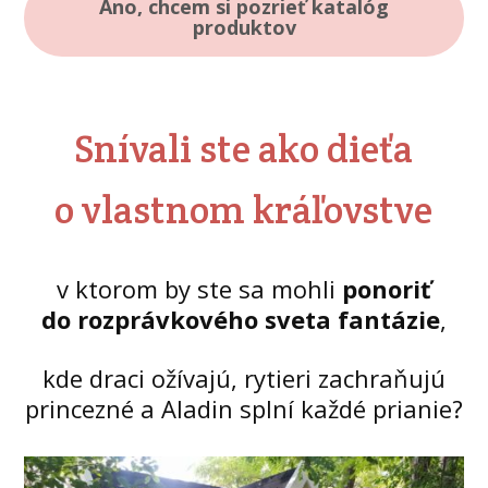
Áno, chcem si pozrieť katalóg
produktov
Snívali ste ako dieťa
o vlastnom kráľovstve
v ktorom by ste sa mohli
ponoriť
do rozprávkového sveta fantázie
,
kde draci ožívajú, rytieri zachraňujú
princezné a Aladin splní každé prianie?