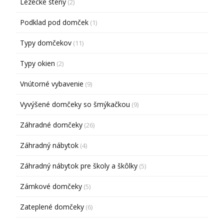
Lezecké steny
(2)
Podklad pod domček
(1)
Typy domčekov
(11)
Typy okien
(2)
Vnútorné vybavenie
(9)
Vyvýšené domčeky so šmýkačkou
(9)
Záhradné domčeky
(26)
Záhradný nábytok
(4)
Záhradný nábytok pre školy a škôlky
(5)
Zámkové domčeky
(5)
Zateplené domčeky
(6)