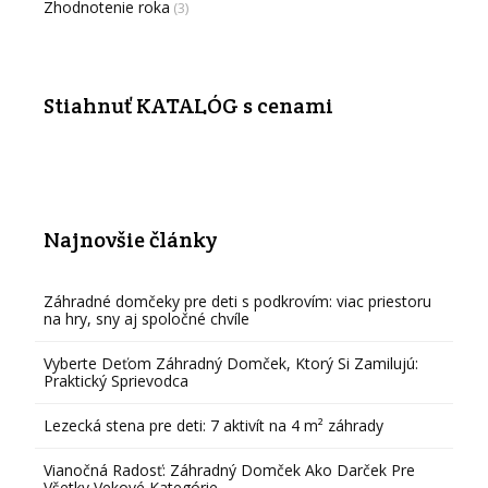
Zhodnotenie roka
(3)
Stiahnuť KATALÓG s cenami
Najnovšie články
Záhradné domčeky pre deti s podkrovím: viac priestoru
na hry, sny aj spoločné chvíle
Vyberte Deťom Záhradný Domček, Ktorý Si Zamilujú:
Praktický Sprievodca
Lezecká stena pre deti: 7 aktivít na 4 m² záhrady
Vianočná Radosť: Záhradný Domček Ako Darček Pre
Všetky Vekové Kategórie