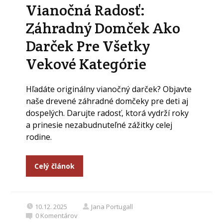
Vianočná Radosť:
Záhradný Domček Ako
Darček Pre Všetky
Vekové Kategórie
Hľadáte originálny vianočný darček? Objavte
naše drevené záhradné domčeky pre deti aj
dospelých. Darujte radosť, ktorá vydrží roky
a prinesie nezabudnuteľné zážitky celej
rodine.
Celý článok
10.12. 2025
Jana Portugall
0
Komentárov