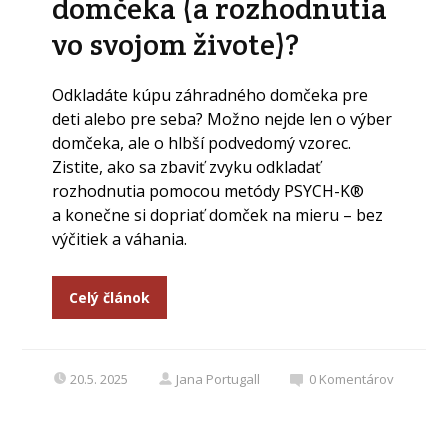
domčeka (a rozhodnutia
vo svojom živote)?
Odkladáte kúpu záhradného domčeka pre
deti alebo pre seba? Možno nejde len o výber
domčeka, ale o hlbší podvedomý vzorec.
Zistite, ako sa zbaviť zvyku odkladať
rozhodnutia pomocou metódy PSYCH-K®
a konečne si dopriať domček na mieru – bez
výčitiek a váhania.
Celý článok
20.5. 2025
Jana Portugall
0
Komentárov