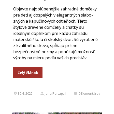
Objavte najobľúbenejšie záhradné domčeky
pre deti aj dospelých v elegantných slabo-
sivých a kapučínových odtieňoch. Tieto
štýlové drevené domčeky a chatky sú
ideálnym doplnkom pre každú záhradu,
materskú školu či školský dvor. Sú vyrobené
z kvalitného dreva, spĺňajú prísne
bezpečnostné normy a ponúkajú možnosť
výroby na mieru podľa vašich predstáv.
Celý článok
30.4. 2025
Jana Portugall
0
Komentárov