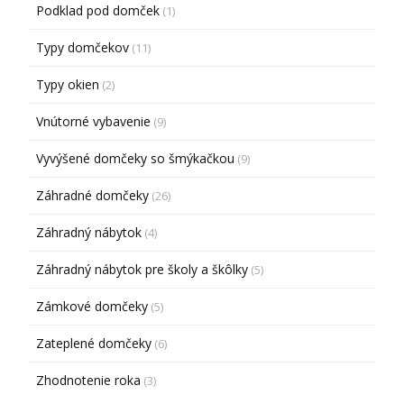
Podklad pod domček
(1)
Typy domčekov
(11)
Typy okien
(2)
Vnútorné vybavenie
(9)
Vyvýšené domčeky so šmýkačkou
(9)
Záhradné domčeky
(26)
Záhradný nábytok
(4)
Záhradný nábytok pre školy a škôlky
(5)
Zámkové domčeky
(5)
Zateplené domčeky
(6)
Zhodnotenie roka
(3)