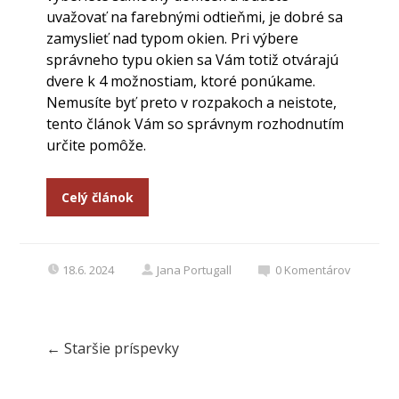
uvažovať na farebnými odtieňmi, je dobré sa
zamyslieť nad typom okien. Pri výbere
správneho typu okien sa Vám totiž otvárajú
dvere k 4 možnostiam, ktoré ponúkame.
Nemusíte byť preto v rozpakoch a neistote,
tento článok Vám so správnym rozhodnutím
určite pomôže.
Celý článok
18.6. 2024
Jana Portugall
0
Komentárov
←
Staršie príspevky