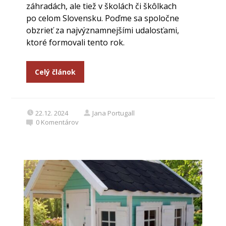
záhradách, ale tiež v školách či škôlkach
po celom Slovensku. Poďme sa spoločne
obzrieť za najvýznamnejšími udalosťami,
ktoré formovali tento rok.
Celý článok
22.12. 2024
Jana Portugall
0
Komentárov