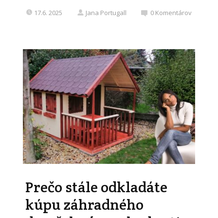
17.6. 2025
Jana Portugall
0
Komentárov
Prečo stále odkladáte
kúpu záhradného