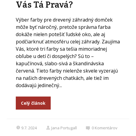
Vás Tá Pravá?
Výber farby pre drevený záhradný domček
môže byť náročný, pretože správna farba
dokáže nielen potešiť ľudské oko, ale aj
podčiarknuť atmosféru celej záhrady. Zaujíma
Vás, ktoré tri farby sa tešia mimoriadnej
obľube u detí či dospelých? Sú to –
kapučínová, slabo-sivá a škandinávska
červená. Tieto farby nielenže skvele vyzerajú
na našich drevených chatkách, ale tiež im
dodávajú jedinečný...
Celý článok
9.7. 2024
Jana Portugall
0
Komentárov