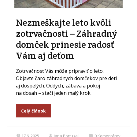
Nezmeškajte leto kvôli
zotrvačnosti – Záhradný
domček prinesie radosť
Vám aj deťom
Zotrvačnosť Vás môže pripraviť o leto.
Objavte čaro záhradných domčekov pre deti
aj dospelých. Oddych, zábava a pokoj
na dosah – stačí jeden malý krok.
Celý článok
17.6. 2025
Jana Portugall
0
Komentárov