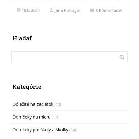
18.6. 2024
Jana Portugall
0
Komentárov
Hľadať
Kategórie
Dôležité na začiatok
(10)
Domčeky na mieru
(17)
Domčeky pre školy a škôlky
(14)