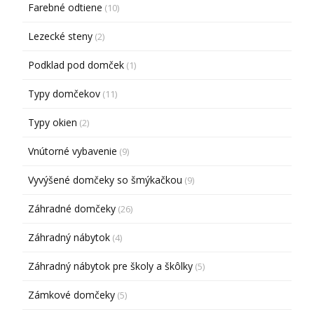
Farebné odtiene
(10)
Lezecké steny
(2)
Podklad pod domček
(1)
Typy domčekov
(11)
Typy okien
(2)
Vnútorné vybavenie
(9)
Vyvýšené domčeky so šmýkačkou
(9)
Záhradné domčeky
(26)
Záhradný nábytok
(4)
Záhradný nábytok pre školy a škôlky
(5)
Zámkové domčeky
(5)