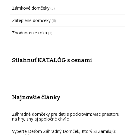
Zámkové domčeky
(5)
Zateplené domčeky
(6)
Zhodnotenie roka
(3)
Stiahnuť KATALÓG s cenami
Najnovšie články
Záhradné domčeky pre deti s podkrovím: viac priestoru
na hry, sny aj spoločné chvíle
Vyberte Deťom Záhradný Domček, Ktorý Si Zamilujú: