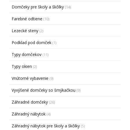
Domčeky pre školy a škôlky
(14)
Farebné odtiene
(10)
Lezecké steny
(2)
Podklad pod domček
(1)
Typy domčekov
(11)
Typy okien
(2)
Vnútorné vybavenie
(9)
Vyvýšené domčeky so šmýkačkou
(9)
Záhradné domčeky
(26)
Záhradný nábytok
(4)
Záhradný nábytok pre školy a škôlky
(5)