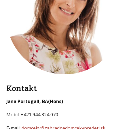
Kontakt
Jana Portugall, BA(Hons)
Mobil: +421 944 324 070
E-mail:
domceky@zahradnedomcekypredeti.sk