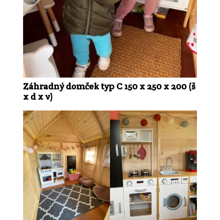
Záhradný domček typ C 150 x 250 x 200 (š
x d x v)