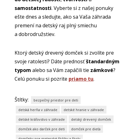
samostatnosti
. Vyberte si z našej ponuky
ešte dnes a sledujte, ako sa Vaša záhrada
premení na detský raj plný smiechu
a dobrodružstiev.
Ktorý detský drevený domček si zvolíte pre
svoje ratolesti? Dáte prednosť
štandardným
typom
alebo sa Vám zapáčili tie
zámkové
?
Celú ponuku si pozrite
priamo tu
.
Štítky:
bezpečný priestor pre deti
detská herňa v záhrade
detské hranie v záhrade
detské kráľovstvo v záhrade
detský drevený domček
domček ako darček pre deti
domček pre dieťa
domčeky pre materské škôlky a školy