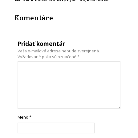
Komentáre
Pridať komentár
Vaša e-mailová adresa nebude zverejnená.
Vyžadované polia sú označené
*
Meno
*