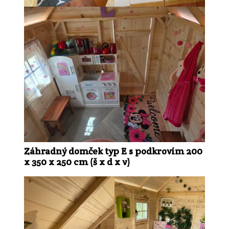
Záhradný domček typ E s podkrovím 200
x 350 x 250 cm (š x d x v)