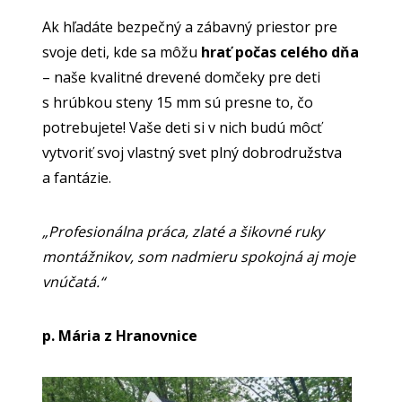
Ak hľadáte bezpečný a zábavný priestor pre
svoje deti, kde sa môžu
hrať počas celého dňa
– naše kvalitné drevené domčeky pre deti
s hrúbkou steny 15 mm sú presne to, čo
potrebujete! Vaše deti si v nich budú môcť
vytvoriť svoj vlastný svet plný dobrodružstva
a fantázie.
„Profesionálna práca, zlaté a šikovné ruky
montážnikov, som nadmieru spokojná aj moje
vnúčatá.“
p. Mária z Hranovnice