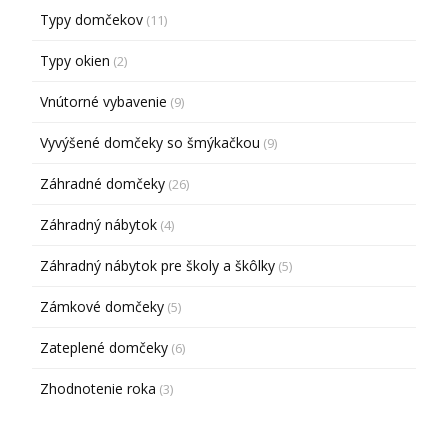
Typy domčekov
(11)
Typy okien
(2)
Vnútorné vybavenie
(9)
Vyvýšené domčeky so šmýkačkou
(9)
Záhradné domčeky
(26)
Záhradný nábytok
(4)
Záhradný nábytok pre školy a škôlky
(5)
Zámkové domčeky
(5)
Zateplené domčeky
(6)
Zhodnotenie roka
(3)