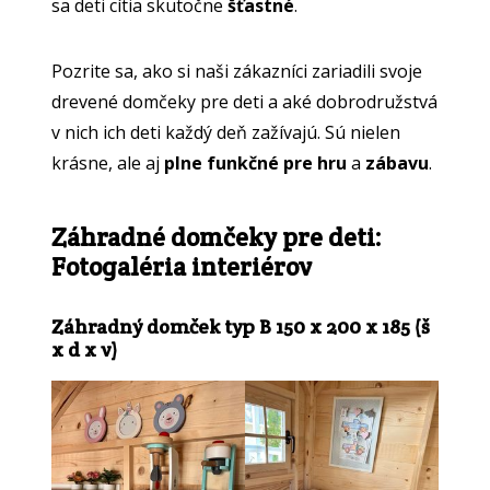
sa deti cítia skutočne
šťastné
.
Pozrite sa, ako si naši zákazníci zariadili svoje
drevené domčeky pre deti a aké dobrodružstvá
v nich ich deti každý deň zažívajú. Sú nielen
krásne, ale aj
plne funkčné pre hru
a
zábavu
.
Záhradné domčeky pre deti:
Fotogaléria interiérov
Záhradný domček typ B 150 x 200 x 185 (š
x d x v)