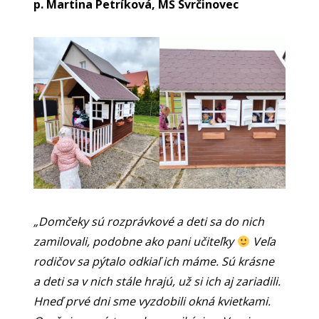
p. Martina Petríková, MŠ Svrčinovec
„Domčeky sú rozprávkové a deti sa do nich
zamilovali, podobne ako pani učiteľky
Veľa
rodičov sa pýtalo odkiaľ ich máme. Sú krásne
a deti sa v nich stále hrajú, už si ich aj zariadili.
Hneď prvé dni sme vyzdobili okná kvietkami.