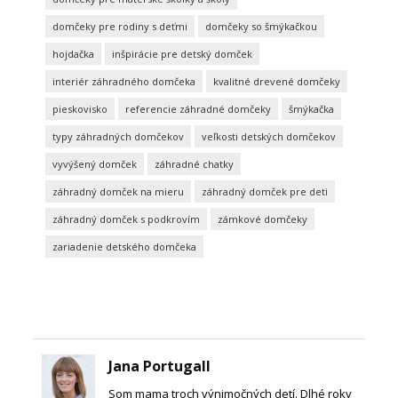
domčeky pre rodiny s deťmi
domčeky so šmýkačkou
hojdačka
inšpirácie pre detský domček
interiér záhradného domčeka
kvalitné drevené domčeky
pieskovisko
referencie záhradné domčeky
šmýkačka
typy záhradných domčekov
veľkosti detských domčekov
vyvýšený domček
záhradné chatky
záhradný domček na mieru
záhradný domček pre deti
záhradný domček s podkrovím
zámkové domčeky
zariadenie detského domčeka
Jana Portugall
Som mama troch výnimočných detí. Dlhé roky