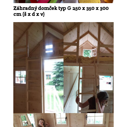
Záhradný domček typ G 250 x 350 x 300
cm (š x d x v)