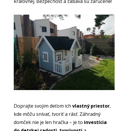
kráľovnej. Bezpečnosť a zábava sú zaručené!
Doprajte svojim deťom ich
vlastný priestor
,
kde môžu snívať, tvoriť a rásť. Záhradný
domček nie je len hračka – je to
investícia
do detskej radosti
,
tvorivosti
a