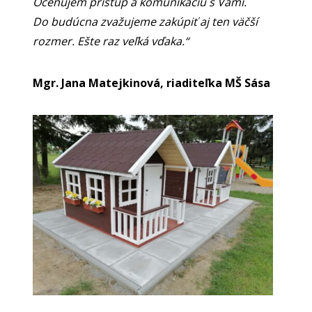
Oceňujem prístup a komunikáciu s Vami.
Do budúcna zvažujeme zakúpiť aj ten väčší
rozmer. Ešte raz veľká vďaka.“
Mgr. Jana Matejkinová, riaditeľka MŠ Sása